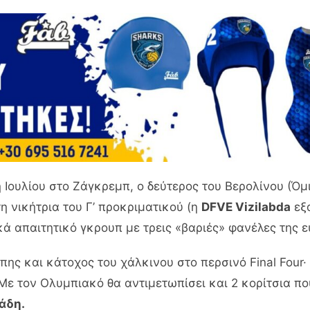
η Ιουλίου στο Ζάγκρεμπ, ο δεύτερος του Βερολίνου (Όμ
τη νικήτρια του Γ’ προκριματικού (η
DFVE Vizilabda
εξα
τικά απαιτητικό γκρουπ με τρεις «βαριές» φανέλες της
ης και κάτοχος του χάλκινου στο περσινό Final Four· 
 Με τον Ολυμπιακό θα αντιμετωπίσει και 2 κορίτσια π
άδη.