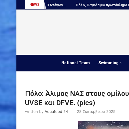
NEWS
Πόλο, Παγκόσμιο πρωτάθλημα Παίδων:...
ΑΠΟΚΛΕΙΣΤΙΚΟ – Ντέγιαν Ου
National Team
Swimming
Πόλο: Άλιμος ΝΑΣ στους ομίλου
UVSE και DFVE. (pics)
written by
Aquafeed 24
28 Σεπτεμβρίου 2025