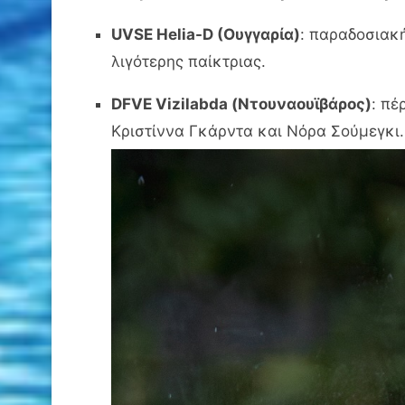
UVSE Helia-D (Ουγγαρία)
: παραδοσιακ
λιγότερης παίκτριας.
DFVE Vizilabda (Ντουναουϊβάρος)
: πέ
Κριστίννα Γκάρντα και Νόρα Σούμεγκι.