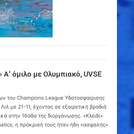
 Α’ όμιλο με Ολυμπιακό, UVSE
λων του Champions League Υδατοσφαίρισης
ιλ με 21-11, έχοντας σε εξαιρετική βραδιά
ικά στην 16άδα της διοργάνωσης. «Κλειδί»
uatics, η πρόκρισή τους ήταν ήδη «ασφαλής»