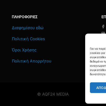
ΠΛΗΡΟΦΟΡΙΕΣ
ΕΠ
Διαφημίσου εδώ
Πολιτική Cookies
Για να παρ
Όροι Χρήσης
cookies γι
συγκατάθεσ
Πολιτική Απορρήτου
δεδομένα π
αναγνωριστ
συγκατάθεσ
δυνατότητε
ΑΠΟ
© AQF24 MEDIA