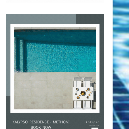
Ευρωπαϊκό Νέων Ανοιχτής
Κολύμβηση: Ιωνικός Νίκαι
Θάλασσας: Στη «χεριά» έχασε το...
προπονητικό επιτελείο
κολύμβηση με...
26 Ιουλίου 2026
25 Ιουλίου 2026