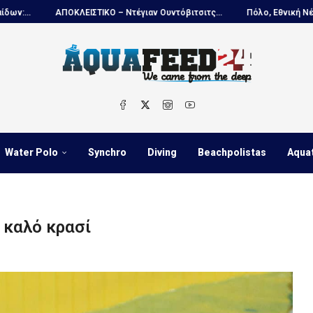
ΣΤΙΚΟ – Ντέγιαν Ουντόβιτσιτς...
Πόλο, Εθνική Νέων Ανδρών...
Π
Water Polo
Synchro
Diving
Beachpolistas
Aqua
 καλό κρασί