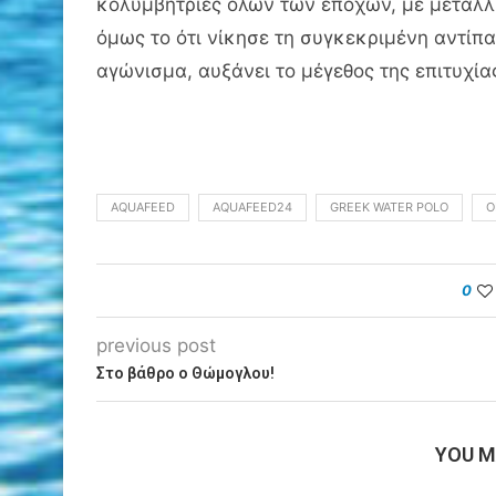
κολυμβήτριες όλων των εποχών, με μετάλλι
όμως το ότι νίκησε τη συγκεκριμένη αντίπα
αγώνισμα, αυξάνει το μέγεθος της επιτυχία
AQUAFEED
AQUAFEED24
GREEK WATER POLO
O
0
previous post
Στο βάθρο ο Θώμογλου!
YOU M