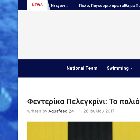
NEWS
 – Ο Ντέγιαν...
Πόλο, Παγκόσμιο πρωτάθλημα Παίδων:...
ΑΠΟΚΛΕΙ
National Team
Swimming
Φεντερίκα Πελεγκρίνι: Το παλιό
written by
Aquafeed 24
26 Ιουλίου 2017