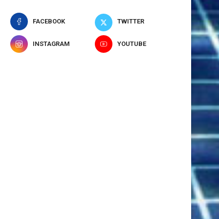
FACEBOOK
TWITTER
Πόλο, Εθνική Νέων Ανδρών Κ20:
Πανιώνιος, Νίκος Κουτουβ
INSTAGRAM
YOUTUBE
Αυτή είναι η...
#AQF24: «Ανυπομονώ να ξεκ
6 Αυγούστου 2026
5 Αυγούστου 2026