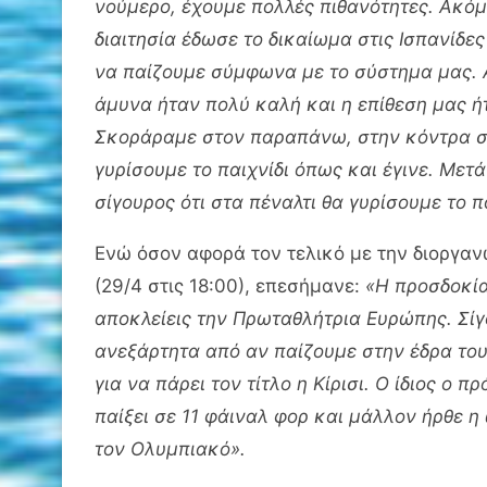
νούμερο, έχουμε πολλές πιθανότητες. Ακό
διαιτησία έδωσε το δικαίωμα στις Ισπανίδ
να παίζουμε σύμφωνα με το σύστημα μας. 
άμυνα ήταν πολύ καλή και η επίθεση μας ή
Σκοράραμε στον παραπάνω, στην κόντρα στα
γυρίσουμε το παιχνίδι όπως και έγινε. Μετ
σίγουρος ότι στα πέναλτι θα γυρίσουμε το πα
Ενώ όσον αφορά τον τελικό με την διοργανώ
(29/4 στις 18:00), επεσήμανε:
«Η προσδοκία
αποκλείεις την Πρωταθλήτρια Ευρώπης. Σίγ
ανεξάρτητα από αν παίζουμε στην έδρα του
για να πάρει τον τίτλο η Κίρισι. Ο ίδιος ο 
παίξει σε 11 φάιναλ φορ και μάλλον ήρθε 
τον Ολυμπιακό».