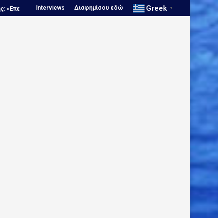
Greek
Interviews
Διαφημίσου εδώ
αγκόσμιο πρωτάθλημα Παίδων: Μεγάλη...
Πόλο: Αυτές είναι οι...
▼