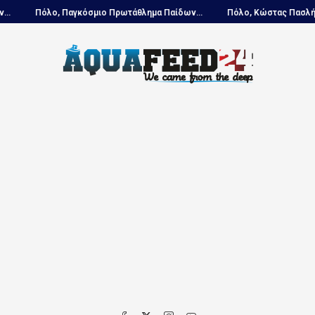
ο Πρωτάθλημα Παίδων...
Πόλο, Κώστας Πασλής: «Επενδύουμε...
Π