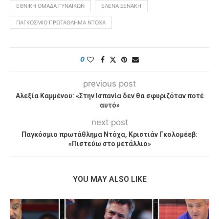
ΕΘΝΙΚΉ ΟΜΆΔΑ ΓΥΝΑΙΚΏΝ
ΈΛΕΝΑ ΞΕΝΆΚΗ
ΠΑΓΚΌΣΜΙΟ ΠΡΩΤΆΘΛΗΜΑ ΝΤΌΧΑ
0
previous post
Αλεξία Καμμένου: «Στην Ισπανία δεν θα σφυριζόταν ποτέ
αυτό»
next post
Παγκόσμιο πρωτάθλημα Ντόχα, Κριστιάν Γκολομέεβ:
«Πιστεύω στο μετάλλιο»
YOU MAY ALSO LIKE