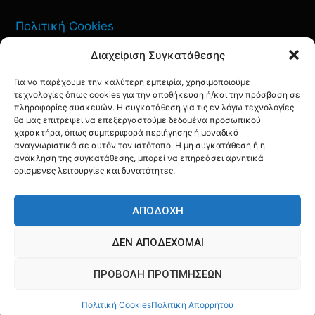
Πολιτική Cookies
Διαχείριση Συγκατάθεσης
Όροι Χρήσης
Για να παρέχουμε την καλύτερη εμπειρία, χρησιμοποιούμε
Πολιτική Απορρήτου
τεχνολογίες όπως cookies για την αποθήκευση ή/και την πρόσβαση σε
πληροφορίες συσκευών. Η συγκατάθεση για τις εν λόγω τεχνολογίες
θα μας επιτρέψει να επεξεργαστούμε δεδομένα προσωπικού
χαρακτήρα, όπως συμπεριφορά περιήγησης ή μοναδικά
αναγνωριστικά σε αυτόν τον ιστότοπο. Η μη συγκατάθεση ή η
ΕΠΙΚΟΙΝΩΝΙΑ
ανάκληση της συγκατάθεσης, μπορεί να επηρεάσει αρνητικά
ορισμένες λειτουργίες και δυνατότητες.
FACEBOOK
TWITTER
INSTAGRAM
YOUTUBE
ΑΠΟΔΟΧΉ
ΔΕΝ ΑΠΟΔΈΧΟΜΑΙ
ΠΡΟΒΟΛΉ ΠΡΟΤΙΜΉΣΕΩΝ
© AQF24 MEDIA
Πολιτική Cookies
Πολιτική Απορρήτου