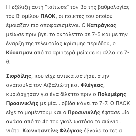
Η εξέλιξη αυτή “τσίτωσε” τον 3ο της βαθμολογίας
του Β’ ομίλου
ΠΑΟΚ
, οι παίκτες του οποίου
έμοιαζαν πιο αποφασισμένοι. Ο
Καπράγκος
μείωσε πριν βγει το οκτάλεπτο σε 7-5 και με την
έναρξη της τελευταίας κρίσιμης περιόδου, ο
Κόουπμαν
από τα αριστερά μείωσε κι αλλο σε 7-
6.
Σιορδίλης
, που είχε αντικαταστήσει στην
ανάπαυλα τον Αϊβαλιώτη και
Φλέγκας
,
κυριάρχησαν για ένα δίλεπτο πριν ο
Πολυμέρης
Προσινικλής
με μία… οβίδα κάνει το 7-7. Ο ΠΑΟΚ
είχε το μομέντουμ και ο
Προσινικλής
έφτασε μία
ανάσα από το 4ο του γκολ ωστόσο το αιώνιο…
νιάτο,
Κωνσταντίνς Φλέγκας
έβγαλε το τετ α