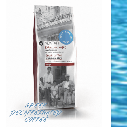
Ευρωπαϊκό Νέων Ανοιχτής
Κολύμβηση: Ιωνικός Νίκαι