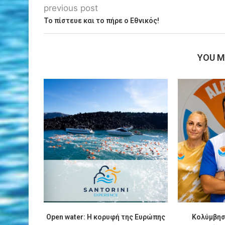
previous post
Το πίστευε και το πήρε ο Εθνικός!
YOU M
Οpen water: Η κορυφή της Ευρώπης
Κολύμβησ