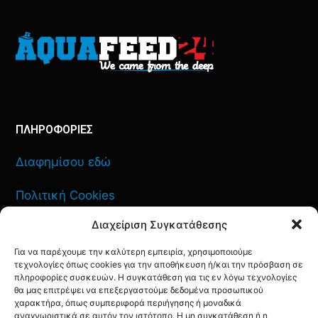
ΠΛΗΡΟΦΟΡΙΕΣ
Διαφημίσου εδώ
Πολιτική Cookies
Διαχείριση Συγκατάθεσης
Όροι Χρήσης
Για να παρέχουμε την καλύτερη εμπειρία, χρησιμοποιούμε
Πολιτική Απορρήτου
τεχνολογίες όπως cookies για την αποθήκευση ή/και την πρόσβαση σε
πληροφορίες συσκευών. Η συγκατάθεση για τις εν λόγω τεχνολογίες
θα μας επιτρέψει να επεξεργαστούμε δεδομένα προσωπικού
χαρακτήρα, όπως συμπεριφορά περιήγησης ή μοναδικά
αναγνωριστικά σε αυτόν τον ιστότοπο. Η μη συγκατάθεση ή η