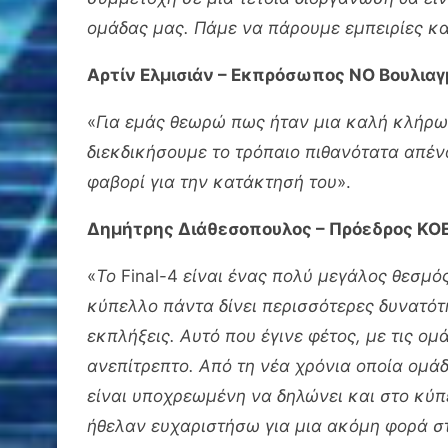
ομάδας μας. Πάμε να πάρουμε εμπειρίες κα
Αρτίν Ελμισιάν – Εκπρόσωπος ΝΟ Βουλια
«
Για εμάς θεωρώ πως ήταν μια καλή κλήρωσ
διεκδικήσουμε το τρόπαιο πιθανότατα απέν
φαβορί για την κατάκτησή του
».
Δημήτρης Διάθεσοπουλος – Πρόεδρος ΚΟ
«
Το
Final-4
είναι ένας πολύ μ
εγάλος θεσμός
κύπελλο πάντα δίνει περισσότερες δυνατότη
εκπλήξεις
. Αυτό που έγινε φέτος, με τις ο
ανεπίτρεπτο
. Από τη νέα χρόνια οποία ομ
είναι υποχρεωμένη να δηλώνει και στο κύ
ήθελαν ευχαριστήσω για μια ακόμη φορά στ