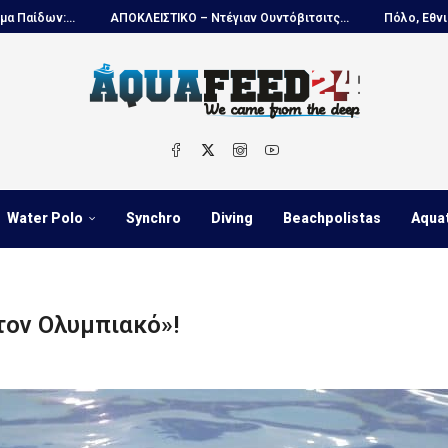
ΑΠΟΚΛΕΙΣΤΙΚΟ – Ντέγιαν Ουντόβιτσιτς...
Πόλο, Εθνική Νέων Ανδρών.
Water Polo
Synchro
Diving
Beachpolistas
Aqua
 τον Ολυμπιακό»!