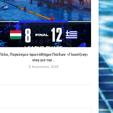
Πόλο, Παγκόσμιο πρωτάθλημα Παίδων: «Γλυκόξινη»
ΑΠΟΚΛΕΙ
νίκη για την...
6 Αυγούστου 2026