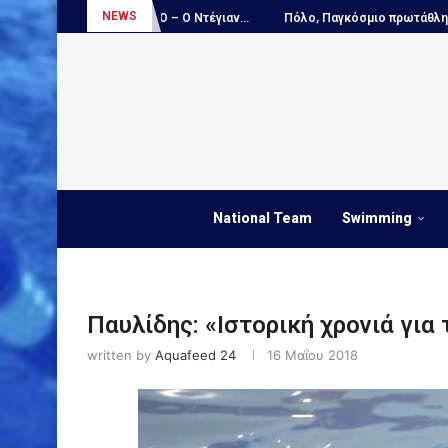
NEWS
ΚΛΕΙΣΤΙΚΟ – Ο Ντέγιαν...
Πόλο, Παγκόσμιο πρωτάθλημα Παίδων:...
National Team
Swimming
Παυλίδης: «Ιστορική χρονιά για
written by
Aquafeed 24
16 Μαΐου 2018