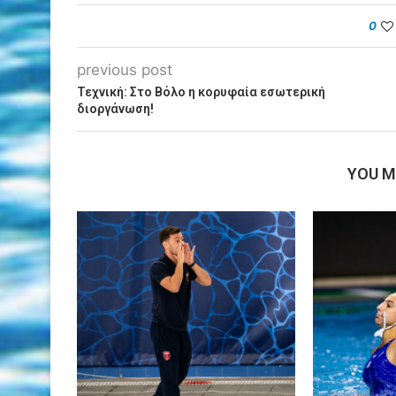
0
previous post
Τεχνική: Στο Βόλο η κορυφαία εσωτερική
διοργάνωση!
YOU M