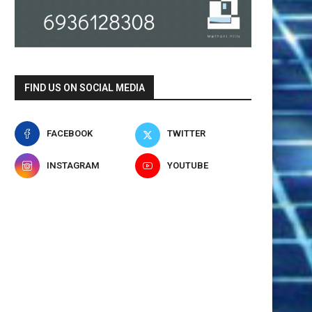
Πόλο, Κώστας Πασλής:
Παγκόσμιο πρωτάθλημα Π
«Επενδύουμε στους νέους αθλητές
Μεγάλη νίκη της Εθνικής κό
στο...
4 Αυγούστου 2026
FIND US ON SOCIAL MEDIA
5 Αυγούστου 2026
FACEBOOK
TWITTER
INSTAGRAM
YOUTUBE