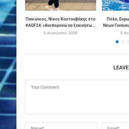
Πανιώνιος, Νίκος Κουτουβάκης στο
Πόλο, Ευρ
#AQF24: «Ανυπομονώ να ξεκινήσω...
Νέων Γυναικώ
5 Αυγούστου 2026
5 Αυ
LEAV