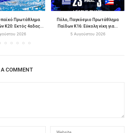
ωπαϊκό Πρωτάθλημα
Πόλο, Παγκόσμιο Πρωτάθλημα
ν Κ20: Εκτός 4αδας...
Παίδων Κ16: Εύκολη νίκη για...
γούστου 2026
5 Αυγούστου 2026
E A COMMENT