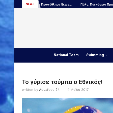
NEWS
αϊκό Πρωτάθλημα Νέων...
Πόλο, Παγκόσμιο Πρωτάθλημα Παίδων...
National Team
Swimming
To γύρισε τούμπα ο Εθνικός!
written by
Aquafeed 24
4 Μαΐου 2017