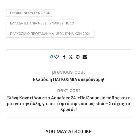
ΕΘΝΙΚΉ ΝΈΩΝ ΓΥΝΑΙΚΏΝ
ΕΛΛΆΔΑ ΙΣΠΑΝΊΑ ΝΈΕΣ ΓΥΝΑΊΚΕΣ ΠΌΛΟ
ΠΑΓΚΌΣΜΙΟ ΠΡΩΤΆΘΛΗΜΑ ΝΈΩΝ ΓΥΝΑΙΚΏΝ 2021
0
previous post
Ελλάδα η ΠΑΓΚΟΣΜΙΑ υπερδύναμη!
next post
Ελένη Κανετίδου στο Aquafeed24: «Παίζουμε με πάθος και η
μία για την άλλη, για αυτό φτάσαμε και ως εδώ – Στόχος το
Χρυσό»!
YOU MAY ALSO LIKE