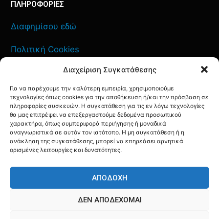
ΠΛΗΡΟΦΟΡΙΕΣ
Διαφημίσου εδώ
Πολιτική Cookies
Διαχείριση Συγκατάθεσης
Όροι Χρήσης
Για να παρέχουμε την καλύτερη εμπειρία, χρησιμοποιούμε
Πολιτική Απορρήτου
τεχνολογίες όπως cookies για την αποθήκευση ή/και την πρόσβαση σε
πληροφορίες συσκευών. Η συγκατάθεση για τις εν λόγω τεχνολογίες
θα μας επιτρέψει να επεξεργαστούμε δεδομένα προσωπικού
χαρακτήρα, όπως συμπεριφορά περιήγησης ή μοναδικά
αναγνωριστικά σε αυτόν τον ιστότοπο. Η μη συγκατάθεση ή η
ανάκληση της συγκατάθεσης, μπορεί να επηρεάσει αρνητικά
ΕΠΙΚΟΙΝΩΝΙΑ
ορισμένες λειτουργίες και δυνατότητες.
FACEBOOK
TWITTER
INSTAGRAM
YOUTUBE
ΑΠΟΔΟΧΉ
ΔΕΝ ΑΠΟΔΈΧΟΜΑΙ