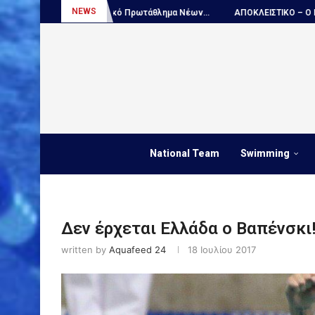
NEWS
υρωπαϊκό Πρωτάθλημα Νέων...
ΑΠΟΚΛΕΙΣΤΙΚΟ – Ο Ντέγιαν...
Πόλο
National Team
Swimming
Δεν έρχεται Ελλάδα ο Βαπένσκι
written by
Aquafeed 24
18 Ιουλίου 2017