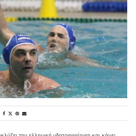
κλύζει την ελληνική υδατοσφαίριση και κάνει