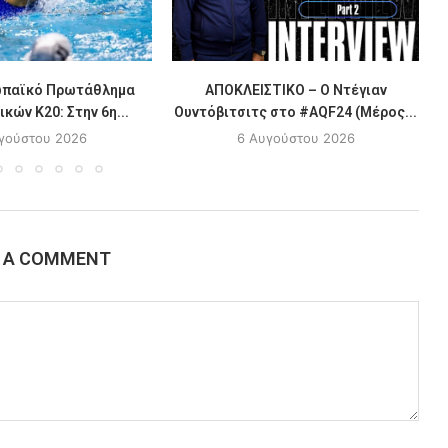
ωπαϊκό Πρωτάθλημα
ΑΠΟΚΛΕΙΣΤΙΚΟ – Ο Ντέγιαν
κών Κ20: Στην 6η...
Ουντόβιτσιτς στο #AQF24 (Μέρος...
γούστου 2026
6 Αυγούστου 2026
E A COMMENT