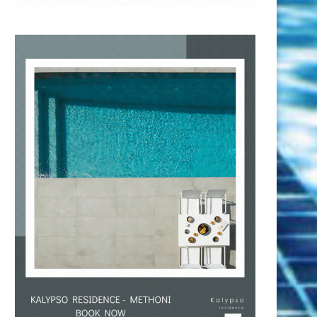
Πόλο, Παγκόσμιο πρωτάθλημα
ΑΠΟΚΛΕΙΣΤΙΚΟ – Ντέγ
Παίδων: «Γλυκόξινη» νίκη για την...
Ουντόβιτσιτς στο #AQF24:
μας...
6 Αυγούστου 2026
6 Αυγούστου 2026