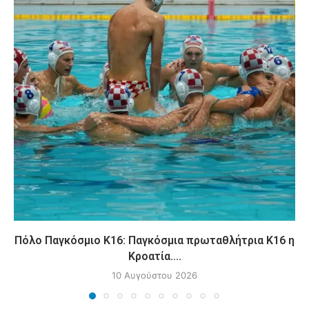
Πόλο Παγκόσμιο Κ16: Παγκόσμια πρωταθλήτρια Κ16 η
Κροατία....
10 Αυγούστου 2026