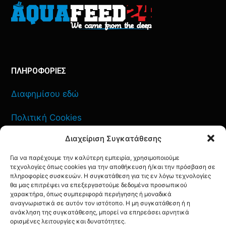
ΠΛΗΡΟΦΟΡΙΕΣ
Διαφημίσου εδώ
Πολιτική Cookies
Διαχείριση Συγκατάθεσης
Όροι Χρήσης
Για να παρέχουμε την καλύτερη εμπειρία, χρησιμοποιούμε
Πολιτική Απορρήτου
τεχνολογίες όπως cookies για την αποθήκευση ή/και την πρόσβαση σε
πληροφορίες συσκευών. Η συγκατάθεση για τις εν λόγω τεχνολογίες
θα μας επιτρέψει να επεξεργαστούμε δεδομένα προσωπικού
χαρακτήρα, όπως συμπεριφορά περιήγησης ή μοναδικά
αναγνωριστικά σε αυτόν τον ιστότοπο. Η μη συγκατάθεση ή η
ανάκληση της συγκατάθεσης, μπορεί να επηρεάσει αρνητικά
ΕΠΙΚΟΙΝΩΝΙΑ
ορισμένες λειτουργίες και δυνατότητες.