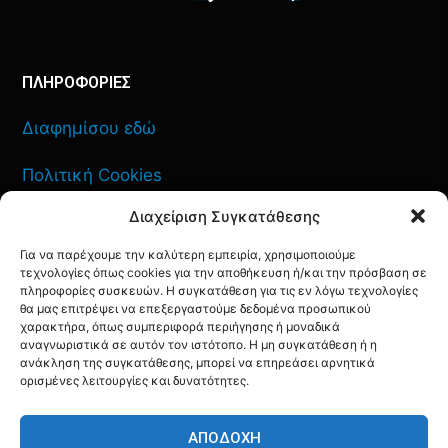
ΠΛΗΡΟΦΟΡΙΕΣ
Διαφημίσου εδώ
Πολιτική Cookies
Διαχείριση Συγκατάθεσης
Όροι Χρήσης
Για να παρέχουμε την καλύτερη εμπειρία, χρησιμοποιούμε
Πολιτική Απορρήτου
τεχνολογίες όπως cookies για την αποθήκευση ή/και την πρόσβαση σε
πληροφορίες συσκευών. Η συγκατάθεση για τις εν λόγω τεχνολογίες
θα μας επιτρέψει να επεξεργαστούμε δεδομένα προσωπικού
χαρακτήρα, όπως συμπεριφορά περιήγησης ή μοναδικά
αναγνωριστικά σε αυτόν τον ιστότοπο. Η μη συγκατάθεση ή η
ανάκληση της συγκατάθεσης, μπορεί να επηρεάσει αρνητικά
ΕΠΙΚΟΙΝΩΝΙΑ
ορισμένες λειτουργίες και δυνατότητες.
FACEBOOK
TWITTER
INSTAGRAM
YOUTUBE
ΑΠΟΔΟΧΉ