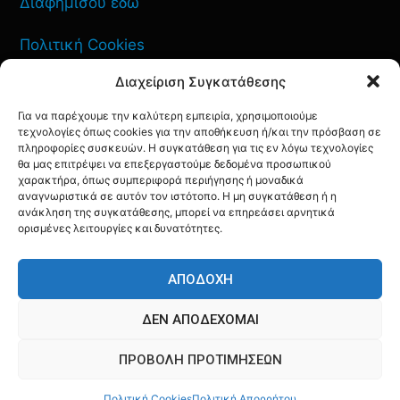
Διαφημίσου εδώ
Πολιτική Cookies
Διαχείριση Συγκατάθεσης
Όροι Χρήσης
Για να παρέχουμε την καλύτερη εμπειρία, χρησιμοποιούμε
Πολιτική Απορρήτου
τεχνολογίες όπως cookies για την αποθήκευση ή/και την πρόσβαση σε
πληροφορίες συσκευών. Η συγκατάθεση για τις εν λόγω τεχνολογίες
θα μας επιτρέψει να επεξεργαστούμε δεδομένα προσωπικού
χαρακτήρα, όπως συμπεριφορά περιήγησης ή μοναδικά
αναγνωριστικά σε αυτόν τον ιστότοπο. Η μη συγκατάθεση ή η
ΕΠΙΚΟΙΝΩΝΙΑ
ανάκληση της συγκατάθεσης, μπορεί να επηρεάσει αρνητικά
ορισμένες λειτουργίες και δυνατότητες.
FACEBOOK
TWITTER
INSTAGRAM
YOUTUBE
ΑΠΟΔΟΧΉ
ΔΕΝ ΑΠΟΔΈΧΟΜΑΙ
ΠΡΟΒΟΛΉ ΠΡΟΤΙΜΉΣΕΩΝ
© AQF24 MEDIA
Πολιτική Cookies
Πολιτική Απορρήτου