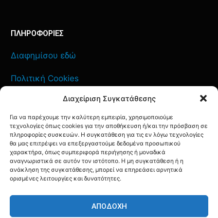
ΠΛΗΡΟΦΟΡΙΕΣ
Διαφημίσου εδώ
Πολιτική Cookies
Διαχείριση Συγκατάθεσης
Όροι Χρήσης
Για να παρέχουμε την καλύτερη εμπειρία, χρησιμοποιούμε
Πολιτική Απορρήτου
τεχνολογίες όπως cookies για την αποθήκευση ή/και την πρόσβαση σε
πληροφορίες συσκευών. Η συγκατάθεση για τις εν λόγω τεχνολογίες
θα μας επιτρέψει να επεξεργαστούμε δεδομένα προσωπικού
χαρακτήρα, όπως συμπεριφορά περιήγησης ή μοναδικά
αναγνωριστικά σε αυτόν τον ιστότοπο. Η μη συγκατάθεση ή η
ΕΠΙΚΟΙΝΩΝΙΑ
ανάκληση της συγκατάθεσης, μπορεί να επηρεάσει αρνητικά
ορισμένες λειτουργίες και δυνατότητες.
FACEBOOK
TWITTER
INSTAGRAM
YOUTUBE
ΑΠΟΔΟΧΉ