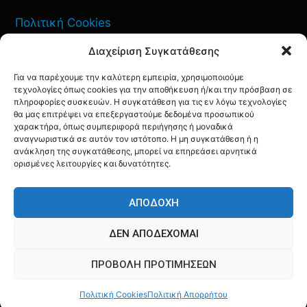
Πολιτική Cookies
Διαχείριση Συγκατάθεσης
Όροι Χρήσης
Για να παρέχουμε την καλύτερη εμπειρία, χρησιμοποιούμε
Πολιτική Απορρήτου
τεχνολογίες όπως cookies για την αποθήκευση ή/και την πρόσβαση σε
πληροφορίες συσκευών. Η συγκατάθεση για τις εν λόγω τεχνολογίες
θα μας επιτρέψει να επεξεργαστούμε δεδομένα προσωπικού
χαρακτήρα, όπως συμπεριφορά περιήγησης ή μοναδικά
αναγνωριστικά σε αυτόν τον ιστότοπο. Η μη συγκατάθεση ή η
ανάκληση της συγκατάθεσης, μπορεί να επηρεάσει αρνητικά
ΕΠΙΚΟΙΝΩΝΙΑ
ορισμένες λειτουργίες και δυνατότητες.
FACEBOOK
TWITTER
INSTAGRAM
YOUTUBE
ΑΠΟΔΟΧΉ
ΔΕΝ ΑΠΟΔΈΧΟΜΑΙ
ΠΡΟΒΟΛΉ ΠΡΟΤΙΜΉΣΕΩΝ
© AQF24 MEDIA
Πολιτική Cookies
Πολιτική Απορρήτου