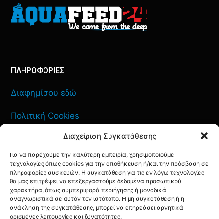
ΠΛΗΡΟΦΟΡΙΕΣ
Διαφημίσου εδώ
Πολιτική Cookies
Διαχείριση Συγκατάθεσης
Όροι Χρήσης
Για να παρέχουμε την καλύτερη εμπειρία, χρησιμοποιούμε
Πολιτική Απορρήτου
τεχνολογίες όπως cookies για την αποθήκευση ή/και την πρόσβαση σε
πληροφορίες συσκευών. Η συγκατάθεση για τις εν λόγω τεχνολογίες
θα μας επιτρέψει να επεξεργαστούμε δεδομένα προσωπικού
χαρακτήρα, όπως συμπεριφορά περιήγησης ή μοναδικά
αναγνωριστικά σε αυτόν τον ιστότοπο. Η μη συγκατάθεση ή η
ανάκληση της συγκατάθεσης, μπορεί να επηρεάσει αρνητικά
ΕΠΙΚΟΙΝΩΝΙΑ
ορισμένες λειτουργίες και δυνατότητες.