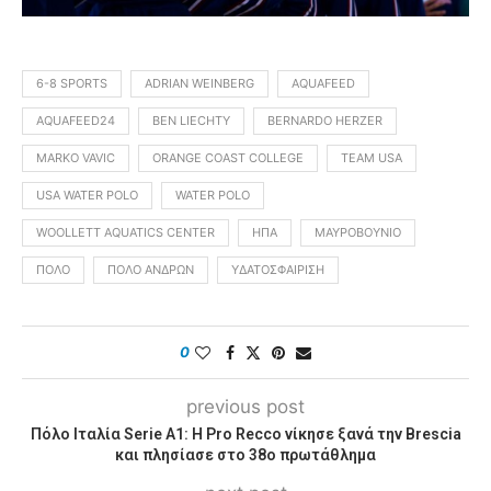
6-8 SPORTS
ADRIAN WEINBERG
AQUAFEED
AQUAFEED24
BEN LIECHTY
BERNARDO HERZER
MARKO VAVIC
ORANGE COAST COLLEGE
TEAM USA
USA WATER POLO
WATER POLO
WOOLLETT AQUATICS CENTER
ΗΠΑ
ΜΑΥΡΟΒΟΎΝΙΟ
ΠΌΛΟ
ΠΌΛΟ ΑΝΔΡΏΝ
ΥΔΑΤΟΣΦΑΊΡΙΣΗ
0
previous post
Πόλο Ιταλία Serie A1: Η Pro Recco νίκησε ξανά την Brescia
και πλησίασε στο 38ο πρωτάθλημα