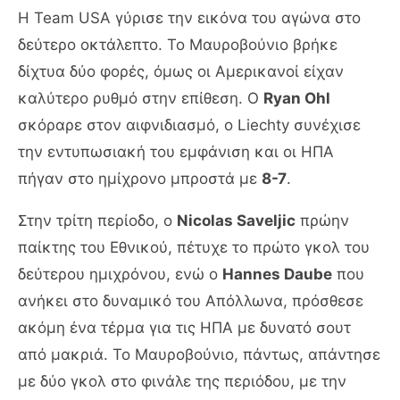
Η Team USA γύρισε την εικόνα του αγώνα στο
δεύτερο οκτάλεπτο. Το Μαυροβούνιο βρήκε
δίχτυα δύο φορές, όμως οι Αμερικανοί είχαν
καλύτερο ρυθμό στην επίθεση. Ο
Ryan Ohl
σκόραρε στον αιφνιδιασμό, ο Liechty συνέχισε
την εντυπωσιακή του εμφάνιση και οι ΗΠΑ
πήγαν στο ημίχρονο μπροστά με
8-7
.
Στην τρίτη περίοδο, ο
Nicolas Saveljic
πρώην
παίκτης του Εθνικού, πέτυχε το πρώτο γκολ του
δεύτερου ημιχρόνου, ενώ ο
Hannes Daube
που
ανήκει στο δυναμικό του Απόλλωνα, πρόσθεσε
ακόμη ένα τέρμα για τις ΗΠΑ με δυνατό σουτ
από μακριά. Το Μαυροβούνιο, πάντως, απάντησε
με δύο γκολ στο φινάλε της περιόδου, με την