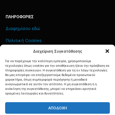
ΠΛΗΡΟΦΟΡΙΕΣ
Διαφημίσου εδώ
Πολιτική Cookies
Διαχείριση Συγκατάθεσης
Όροι Χρήσης
Για να παρέχουμε την καλύτερη εμπειρία, χρησιμοποιούμε
Πολιτική Απορρήτου
τεχνολογίες όπως cookies για την αποθήκευση ή/και την πρόσβαση σε
πληροφορίες συσκευών. Η συγκατάθεση για τις εν λόγω τεχνολογίες
θα μας επιτρέψει να επεξεργαστούμε δεδομένα προσωπικού
χαρακτήρα, όπως συμπεριφορά περιήγησης ή μοναδικά
αναγνωριστικά σε αυτόν τον ιστότοπο. Η μη συγκατάθεση ή η
ανάκληση της συγκατάθεσης, μπορεί να επηρεάσει αρνητικά
ΕΠΙΚΟΙΝΩΝΙΑ
ορισμένες λειτουργίες και δυνατότητες.
FACEBOOK
TWITTER
INSTAGRAM
YOUTUBE
ΑΠΟΔΟΧΉ