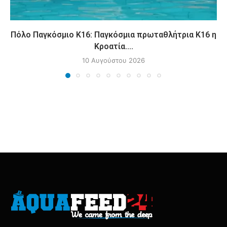
Πόλο Παγκόσμιο Κ16: Παγκόσμια πρωταθλήτρια Κ16 η
Κροατία....
10 Αυγούστου 2026