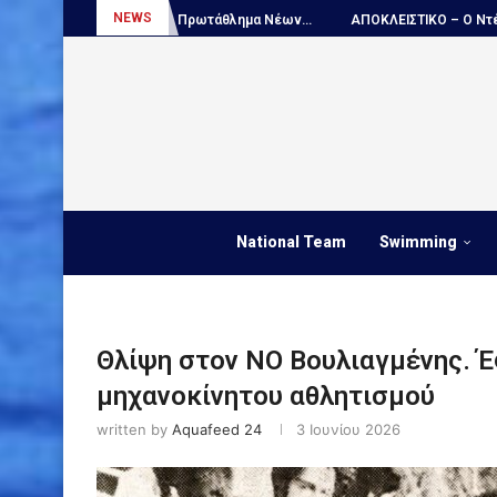
NEWS
ρωτάθλημα Νέων...
ΑΠΟΚΛΕΙΣΤΙΚΟ – Ο Ντέγιαν...
Πόλο, Παγκόσμιο
National Team
Swimming
Θλίψη στον ΝΟ Βουλιαγμένης. Έ
μηχανοκίνητου αθλητισμού
written by
Aquafeed 24
3 Ιουνίου 2026