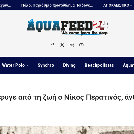
 πρωτάθλημα Παίδων:...
ΑΠΟΚΛΕΙΣΤΙΚΟ – Ντέγιαν Ουντόβιτσιτς...
Water Polo
Synchro
Diving
Beachpolistas
Aqua
φυγε από τη ζωή ο Νίκος Περατινός, άν