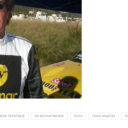
ΊΚΟΣ ΠΕΡΑΤΙΝΌΣ
ΝΟ ΒΟΥΛΙΑΓΜΈΝΗΣ
ΠΌΛΟ
ΠΌΛΟ ΑΝΔΡΏΝ
Π