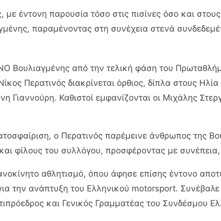
, με έντονη παρουσία τόσο στις πισίνες όσο και στου
γμένης, παραμένοντας στη συνέχεια στενά συνδεδεμέ
ΝΟ Βουλιαγμένης από την τελική φάση του Πρωταθλήματ
Νίκος Περατινός διακρίνεται όρθιος, δίπλα στους Ηλί
νη Γιαννούρη. Καθιστοί εμφανίζονται οι Μιχάλης Στερ
ατοσφαίριση, ο Περατινός παρέμεινε άνθρωπος της Βο
 και φίλους του συλλόγου, προσφέροντας με συνέπεια
νοκίνητο αθλητισμό, όπου άφησε επίσης έντονο αποτύ
ια την ανάπτυξη του Ελληνικού motorsport. Συνέβαλε
ντιπρόεδρος και Γενικός Γραμματέας του Συνδέσμου 