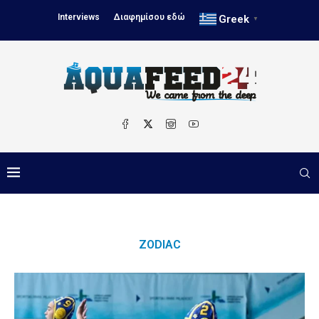
Interviews
Διαφημίσου εδώ
Greek
▼
ZODIAC