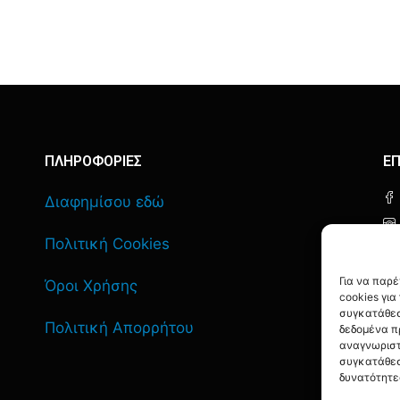
ΠΛΗΡΟΦΟΡΙΕΣ
ΕΠ
Διαφημίσου εδώ
Πολιτική Cookies
Για να παρ
Όροι Χρήσης
cookies γι
συγκατάθεσ
Πολιτική Απορρήτου
δεδομένα π
αναγνωριστ
συγκατάθεσ
δυνατότητε