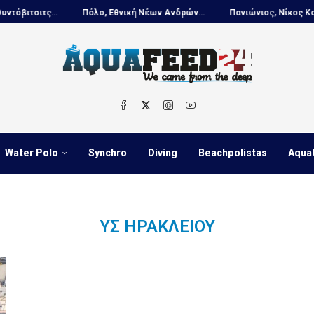
ιτσιτς...
Πόλο, Εθνική Νέων Ανδρών...
Πανιώνιος, Νίκος Κουτου
Water Polo
Synchro
Diving
Beachpolistas
Aqua
ΥΣ ΗΡΑΚΛΕΊΟΥ