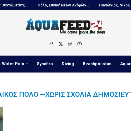
βιτσιτς...
Πόλο, Εθνική Νέων Ανδρών...
Πανιώνιος, Νίκος Κουτο
Water Polo
Synchro
Diving
Beachpolistas
Aqua
ΑΪΚΌΣ ΠΌΛΟ —ΧΩΡΊΣ ΣΧΌΛΙΑ ΔΗΜΟΣΙΕΎ