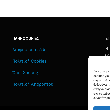
ΠΛΗΡΟΦΟΡΙΕΣ
ΕΠ
Διαφημίσου εδώ
Πολιτική Cookies
Για να παρ
Όροι Χρήσης
cookies γι
συγκατάθεσ
Πολιτική Απορρήτου
δεδομένα π
αναγνωριστ
συγκατάθεσ
δυνατότητε