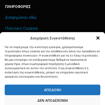
ΠΛΗΡΟΦΟΡΙΕΣ
Διαφημίσου εδώ
Πολιτική Cookies
Διαχείριση Συγκατάθεσης
Όροι Χρήσης
Για να παρέχουμε την καλύτερη εμπειρία, χρησιμοποιούμε
Πολιτική Απορρήτου
τεχνολογίες όπως cookies για την αποθήκευση ή/και την πρόσβαση σε
πληροφορίες συσκευών. Η συγκατάθεση για τις εν λόγω τεχνολογίες
θα μας επιτρέψει να επεξεργαστούμε δεδομένα προσωπικού
χαρακτήρα, όπως συμπεριφορά περιήγησης ή μοναδικά
αναγνωριστικά σε αυτόν τον ιστότοπο. Η μη συγκατάθεση ή η
ανάκληση της συγκατάθεσης, μπορεί να επηρεάσει αρνητικά
ΕΠΙΚΟΙΝΩΝΙΑ
ορισμένες λειτουργίες και δυνατότητες.
FACEBOOK
TWITTER
INSTAGRAM
YOUTUBE
ΑΠΟΔΟΧΉ
ΔΕΝ ΑΠΟΔΈΧΟΜΑΙ