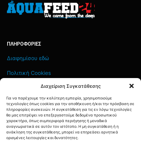
ΠΛΗΡΟΦΟΡΙΕΣ
Διαφημίσου εδώ
Πολιτική Cookies
Διαχείριση Συγκατάθεσης
Όροι Χρήσης
Για να παρέχουμε την καλύτερη εμπειρία, χρησιμοποιούμε
Πολιτική Απορρήτου
τεχνολογίες όπως cookies για την αποθήκευση ή/και την πρόσβαση σε
πληροφορίες συσκευών. Η συγκατάθεση για τις εν λόγω τεχνολογίες
θα μας επιτρέψει να επεξεργαστούμε δεδομένα προσωπικού
χαρακτήρα, όπως συμπεριφορά περιήγησης ή μοναδικά
αναγνωριστικά σε αυτόν τον ιστότοπο. Η μη συγκατάθεση ή η
ανάκληση της συγκατάθεσης, μπορεί να επηρεάσει αρνητικά
ΕΠΙΚΟΙΝΩΝΙΑ
ορισμένες λειτουργίες και δυνατότητες.