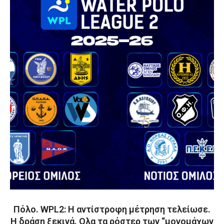
Πόλο. WPL2: Η αντίστροφη μέτρηση τελείωσε.
Η δράση ξεκινά. Ολα τα ρόστερ των “μονομάχων