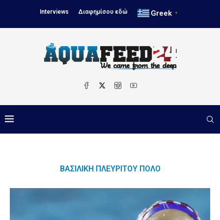
Interviews
Διαφημίσου εδώ
Greek
▼
ΒΑΣΙΛΙΚΉ ΠΛΕΥΡΊΤΟΥ ΠΌΛΟ