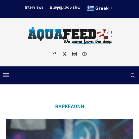
Interviews
Διαφημίσου εδώ
Greek
▼
ΒΑΡΚΕΛΏΝΗ