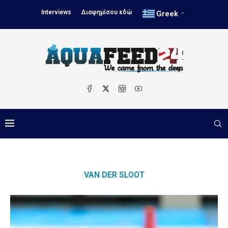
Interviews
Διαφημίσου εδώ
Greek
▼
VAN DER SLOOT