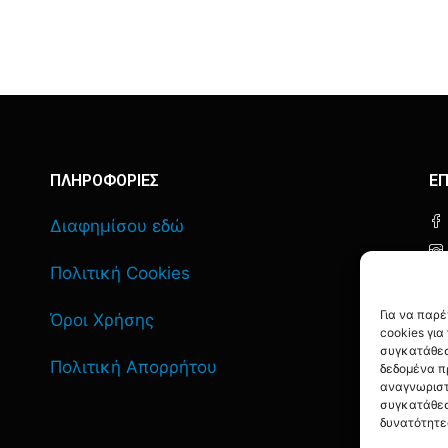
ΠΛΗΡΟΦΟΡΙΕΣ
ΕΠ
Διαφημίσου εδώ
Πολιτική Cookies
Για να παρ
Όροι Χρήσης
cookies γι
συγκατάθεσ
Πολιτική Απορρήτου
δεδομένα π
αναγνωριστ
συγκατάθεσ
δυνατότητε