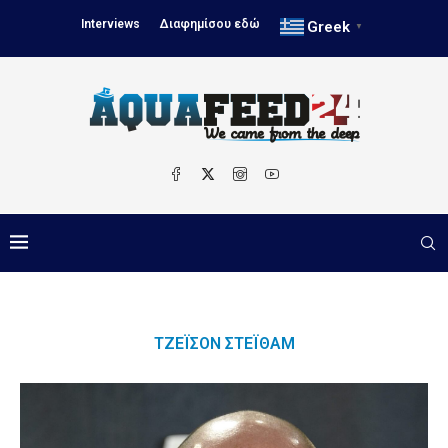
Interviews
Διαφημίσου εδώ
Greek
▼
ΤΖΈΙΣΟΝ ΣΤΈΙΘΑΜ