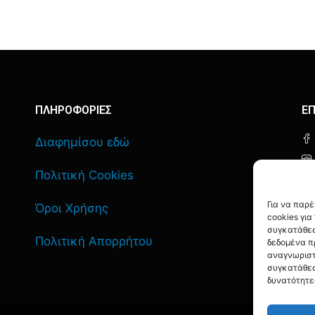
ΠΛΗΡΟΦΟΡΙΕΣ
ΕΠ
Διαφημίσου εδώ
Πολιτική Cookies
Για να παρ
Όροι Χρήσης
cookies γι
συγκατάθεσ
Πολιτική Απορρήτου
δεδομένα π
αναγνωριστ
συγκατάθεσ
δυνατότητε