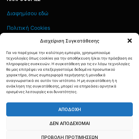
Διαφημίσου εδώ
Πολιτική Cookies
Διαχείριση Συγκατάθεσης
Όροι Χρήσης
Για να παρέχουμε την καλύτερη εμπειρία, χρησιμοποιούμε
Πολιτική Απορρήτου
τεχνολογίες όπως cookies για την αποθήκευση ή/και την πρόσβαση σε
πληροφορίες συσκευών. Η συγκατάθεση για τις εν λόγω τεχνολογίες
θα μας επιτρέψει να επεξεργαστούμε δεδομένα προσωπικού
χαρακτήρα, όπως συμπεριφορά περιήγησης ή μοναδικά
αναγνωριστικά σε αυτόν τον ιστότοπο. Η μη συγκατάθεση ή η
ανάκληση της συγκατάθεσης, μπορεί να επηρεάσει αρνητικά
ΕΠΙΚΟΙΝΩΝΙΑ
ορισμένες λειτουργίες και δυνατότητες.
FACEBOOK
TWITTER
INSTAGRAM
YOUTUBE
ΑΠΟΔΟΧΉ
ΔΕΝ ΑΠΟΔΈΧΟΜΑΙ
ΠΡΟΒΟΛΉ ΠΡΟΤΙΜΉΣΕΩΝ