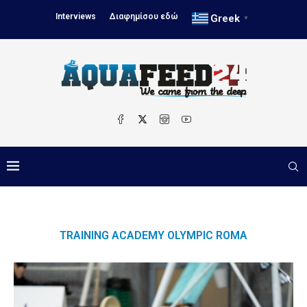
Interviews
Διαφημίσου εδώ
Greek
▼
TRAINING ACADEMY OLYMPIC ROMA