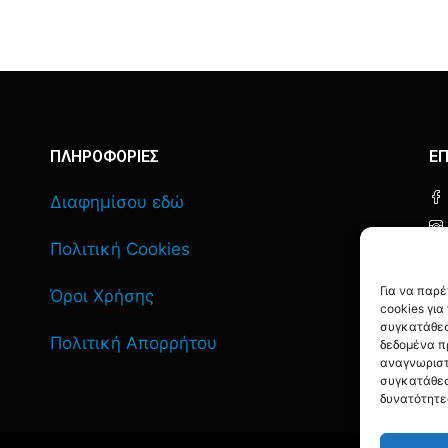
ΠΛΗΡΟΦΟΡΙΕΣ
ΕΠ
Διαφημίσου εδώ
Πολιτική Cookies
Για να παρ
Όροι Χρήσης
cookies γι
συγκατάθεσ
Πολιτική Απορρήτου
δεδομένα π
αναγνωριστ
συγκατάθεσ
δυνατότητε