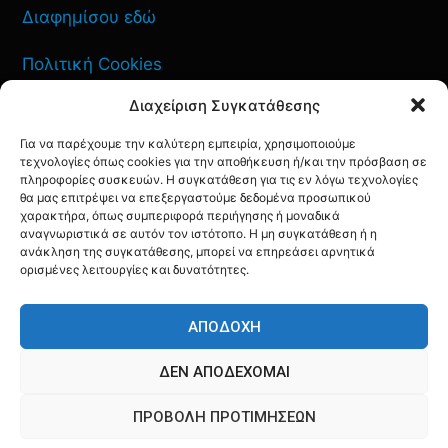
Διαφημίσου εδώ
Πολιτική Cookies
Διαχείριση Συγκατάθεσης
Όροι Χρήσης
Για να παρέχουμε την καλύτερη εμπειρία, χρησιμοποιούμε
Πολιτική Απορρήτου
τεχνολογίες όπως cookies για την αποθήκευση ή/και την πρόσβαση σε
πληροφορίες συσκευών. Η συγκατάθεση για τις εν λόγω τεχνολογίες
θα μας επιτρέψει να επεξεργαστούμε δεδομένα προσωπικού
χαρακτήρα, όπως συμπεριφορά περιήγησης ή μοναδικά
αναγνωριστικά σε αυτόν τον ιστότοπο. Η μη συγκατάθεση ή η
ανάκληση της συγκατάθεσης, μπορεί να επηρεάσει αρνητικά
ΕΠΙΚΟΙΝΩΝΙΑ
ορισμένες λειτουργίες και δυνατότητες.
FACEBOOK
TWITTER
INSTAGRAM
YOUTUBE
ΑΠΟΔΟΧΉ
ΔΕΝ ΑΠΟΔΈΧΟΜΑΙ
ΠΡΟΒΟΛΉ ΠΡΟΤΙΜΉΣΕΩΝ
© AQF24 MEDIA