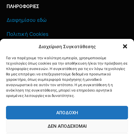
ΠΛΗΡΟΦΟΡΙΕΣ
Διαφημίσου εδώ
Πολιτική Cookies
Διαχείριση Συγκατάθεσης
Όροι Χρήσης
Για να παρέχουμε την καλύτερη εμπειρία, χρησιμοποιούμε
Πολιτική Απορρήτου
τεχνολογίες όπως cookies για την αποθήκευση ή/και την πρόσβαση σε
πληροφορίες συσκευών. Η συγκατάθεση για τις εν λόγω τεχνολογίες
θα μας επιτρέψει να επεξεργαστούμε δεδομένα προσωπικού
χαρακτήρα, όπως συμπεριφορά περιήγησης ή μοναδικά
αναγνωριστικά σε αυτόν τον ιστότοπο. Η μη συγκατάθεση ή η
ανάκληση της συγκατάθεσης, μπορεί να επηρεάσει αρνητικά
ΕΠΙΚΟΙΝΩΝΙΑ
ορισμένες λειτουργίες και δυνατότητες.
FACEBOOK
TWITTER
INSTAGRAM
YOUTUBE
ΑΠΟΔΟΧΉ
ΔΕΝ ΑΠΟΔΈΧΟΜΑΙ