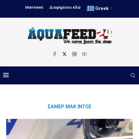
Interviews
Διαφημίσου εδώ
Greek
▼
ΣΆΜΕΡ ΜΑΚ ΊΝΤΟΣ