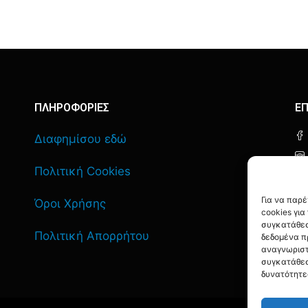
ΠΛΗΡΟΦΟΡΙΕΣ
ΕΠ
Διαφημίσου εδώ
Πολιτική Cookies
Για να παρ
Όροι Χρήσης
cookies γι
συγκατάθεσ
Πολιτική Απορρήτου
δεδομένα π
αναγνωριστ
συγκατάθεσ
δυνατότητε