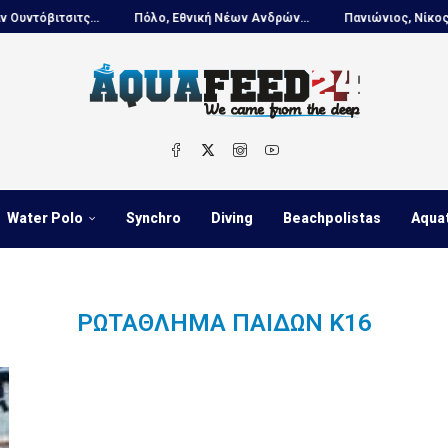
όβιτσιτς...
Πόλο, Εθνική Νέων Ανδρών...
Πανιώνιος, Νίκος Κουτ
Water Polo
Synchro
Diving
Beachpolistas
Aqua
ΡΩΤΑΘΛΉΜΑ ΠΑΊΔΩΝ Κ16