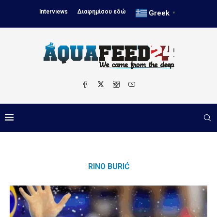
Interviews
Διαφημίσου εδώ
Greek
▼
RINO BURIĆ