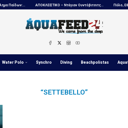
αίδων:...
ΑΠΟΚΛΕΙΣΤΙΚΟ – Ντέγιαν Ουντόβιτσιτς...
Πόλο, Εθνική
Water Polo
Synchro
Diving
Beachpolistas
Aqua
“SETTEBELLO”