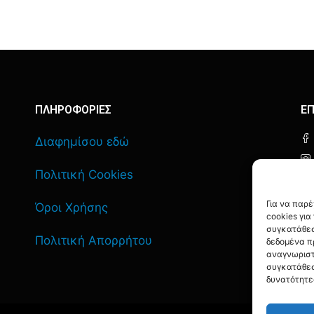
ΠΛΗΡΟΦΟΡΙΕΣ
ΕΠ
Διαφημίσου εδώ
Πολιτική Cookies
Για να παρ
Όροι Χρήσης
cookies γι
συγκατάθεσ
Πολιτική Απορρήτου
δεδομένα π
αναγνωριστ
συγκατάθεσ
δυνατότητε