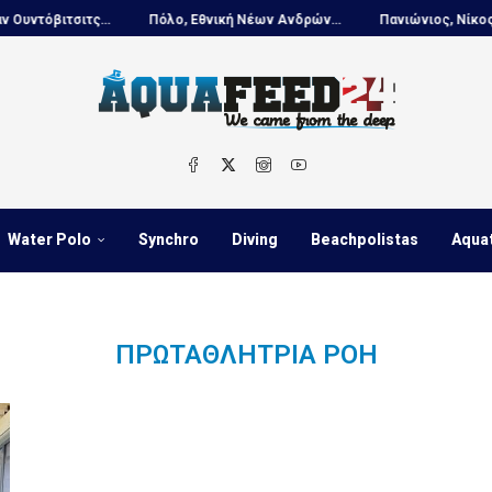
όβιτσιτς...
Πόλο, Εθνική Νέων Ανδρών...
Πανιώνιος, Νίκος Κουτ
Water Polo
Synchro
Diving
Beachpolistas
Aqua
ΠΡΩΤΑΘΛΉΤΡΙΑ ΡΟΉ