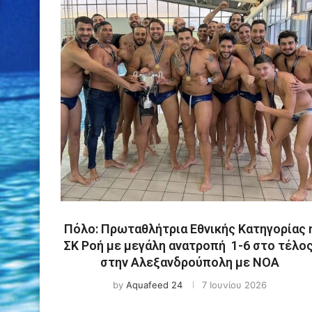
Πόλο: Πρωταθλήτρια Εθνικής Κατηγορίας 
ΣΚ Ροή με μεγάλη ανατροπή 1-6 στο τέλος
στην Αλεξανδρούπολη με ΝΟΑ
by
Aquafeed 24
7 Ιουνίου 2026