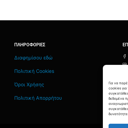
ΠΛΗΡΟΦΟΡΙΕΣ
ΕΠ
Διαφημίσου εδώ
Πολιτική Cookies
Για να παρ
Όροι Χρήσης
cookies γι
συγκατάθεσ
Πολιτική Απορρήτου
δεδομένα π
αναγνωριστ
συγκατάθεσ
δυνατότητε