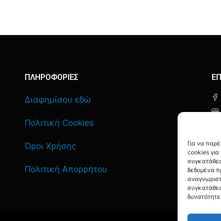
ΠΛΗΡΟΦΟΡΙΕΣ
ΕΠ
Διαφημίσου εδώ
Πολιτική Cookies
Για να παρ
Όροι Χρήσης
cookies γι
συγκατάθεσ
Πολιτική Απορρήτου
δεδομένα π
αναγνωριστ
συγκατάθεσ
δυνατότητε