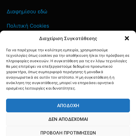
Διαφημίσου εδώ
Πολιτική Cookies
Διαχείριση Συγκατάθεσης
Όροι Χρήσης
Για να παρέχουμε την καλύτερη εμπειρία, χρησιμοποιούμε
Πολιτική Απορρήτου
τεχνολογίες όπως cookies για την αποθήκευση ή/και την πρόσβαση σε
πληροφορίες συσκευών. Η συγκατάθεση για τις εν λόγω τεχνολογίες
θα μας επιτρέψει να επεξεργαστούμε δεδομένα προσωπικού
χαρακτήρα, όπως συμπεριφορά περιήγησης ή μοναδικά
αναγνωριστικά σε αυτόν τον ιστότοπο. Η μη συγκατάθεση ή η
ανάκληση της συγκατάθεσης, μπορεί να επηρεάσει αρνητικά
ΕΠΙΚΟΙΝΩΝΙΑ
ορισμένες λειτουργίες και δυνατότητες.
FACEBOOK
TWITTER
INSTAGRAM
YOUTUBE
ΑΠΟΔΟΧΉ
ΔΕΝ ΑΠΟΔΈΧΟΜΑΙ
ΠΡΟΒΟΛΉ ΠΡΟΤΙΜΉΣΕΩΝ