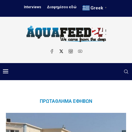
Interviews
Διαφημίσου εδώ
Greek
▼
ΠΡΩΤΆΘΛΗΜΑ ΕΦΉΒΩΝ