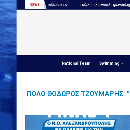
NEWS
γκόσμιο Πρωτάθλημα Παίδων Κ16:...
Πόλο, Ευρωπαϊκό Πρωτάθλημα Νέω
National Team
Swimming
ΠΌΛΟ ΘΌΔΩΡΟΣ ΤΖΟΥΜΆΡΗΣ: “