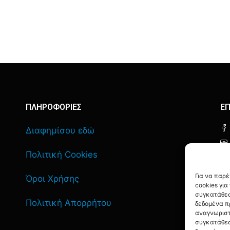
ΠΛΗΡΟΦΟΡΙΕΣ
ΕΠ
Διαφημίσου εδώ
Πολιτική Cookies
Για να παρ
Όροι Χρήσης
cookies γι
συγκατάθεσ
Πολιτική Απορρήτου
δεδομένα π
αναγνωριστ
συγκατάθεσ