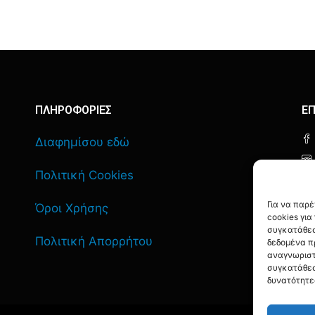
ΠΛΗΡΟΦΟΡΙΕΣ
ΕΠ
Διαφημίσου εδώ
Πολιτική Cookies
Για να παρ
Όροι Χρήσης
cookies γι
συγκατάθεσ
Πολιτική Απορρήτου
δεδομένα π
αναγνωριστ
συγκατάθεσ
δυνατότητε