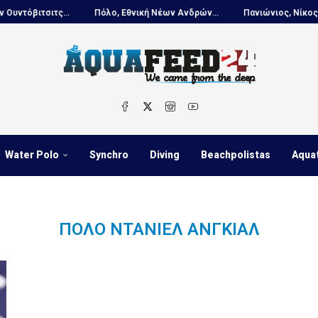
όβιτσιτς...
Πόλο, Εθνική Νέων Ανδρών...
Πανιώνιος, Νίκος Κουτ
Water Polo
Synchro
Diving
Beachpolistas
Aqua
ΠΌΛΟ ΝΤΆΝΙΕΛ ΑΝΓΚΙΑΛ