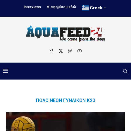
Interviews
Διαφημίσου εδώ
Greek
▼
ΠΌΛΟ ΝΈΩΝ ΓΥΝΑΙΚΏΝ Κ20