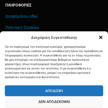
ΠΛΗΡΟΦΟΡΙΕΣ
Διαφημίσου εδώ
Πολιτική Cookies
Διαχείριση Συγκατάθεσης
Όροι Χρήσης
Για να παρέχουμε την καλύτερη εμπειρία, χρησιμοποιούμε
Πολιτική Απορρήτου
τεχνολογίες όπως cookies για την αποθήκευση ή/και την πρόσβαση σε
πληροφορίες συσκευών. Η συγκατάθεση για τις εν λόγω τεχνολογίες
θα μας επιτρέψει να επεξεργαστούμε δεδομένα προσωπικού
χαρακτήρα, όπως συμπεριφορά περιήγησης ή μοναδικά
αναγνωριστικά σε αυτόν τον ιστότοπο. Η μη συγκατάθεση ή η
ανάκληση της συγκατάθεσης, μπορεί να επηρεάσει αρνητικά
ΕΠΙΚΟΙΝΩΝΙΑ
ορισμένες λειτουργίες και δυνατότητες.
FACEBOOK
TWITTER
INSTAGRAM
YOUTUBE
ΑΠΟΔΟΧΉ
ΔΕΝ ΑΠΟΔΈΧΟΜΑΙ