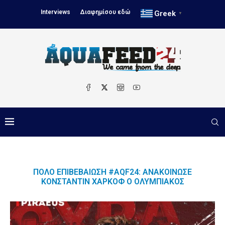
Interviews
Διαφημίσου εδώ
Greek
▼
ΠΌΛΟ ΕΠΙΒΕΒΑΊΩΣΗ #AQF24: ΑΝΑΚΟΊΝΩΣΕ
ΚΟΝΣΤΑΝΤΊΝ ΧΑΡΚΌΦ Ο ΟΛΥΜΠΙΑΚΌΣ