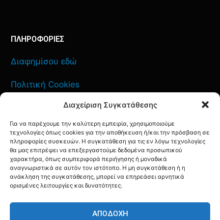
ΠΛΗΡΟΦΟΡΙΕΣ
Διαφημίσου εδώ
Πολιτική Cookies
Διαχείριση Συγκατάθεσης
Όροι Χρήσης
Για να παρέχουμε την καλύτερη εμπειρία, χρησιμοποιούμε
Πολιτική Απορρήτου
τεχνολογίες όπως cookies για την αποθήκευση ή/και την πρόσβαση σε
πληροφορίες συσκευών. Η συγκατάθεση για τις εν λόγω τεχνολογίες
θα μας επιτρέψει να επεξεργαστούμε δεδομένα προσωπικού
χαρακτήρα, όπως συμπεριφορά περιήγησης ή μοναδικά
αναγνωριστικά σε αυτόν τον ιστότοπο. Η μη συγκατάθεση ή η
ανάκληση της συγκατάθεσης, μπορεί να επηρεάσει αρνητικά
ΕΠΙΚΟΙΝΩΝΙΑ
ορισμένες λειτουργίες και δυνατότητες.
FACEBOOK
TWITTER
INSTAGRAM
YOUTUBE
ΑΠΟΔΟΧΉ