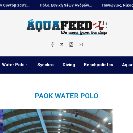
βιτσιτς...
Πόλο, Εθνική Νέων Ανδρών...
Πανιώνιος, Νίκος Κουτο
Water Polo
Synchro
Diving
Beachpolistas
Aqua
PAOK WATER POLO